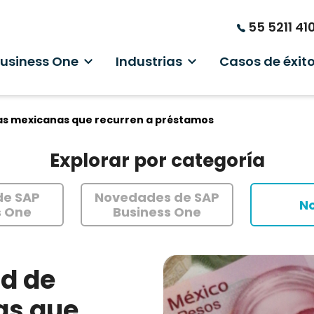
55 5211 41
Business One
Industrias
Casos de éxit
as mexicanas que recurren a préstamos
Explorar por categoría
de SAP
Novedades de SAP
No
s One
Business One
d de
as que