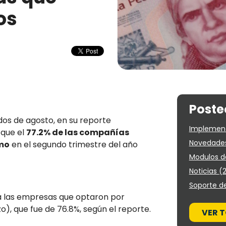
os
Poste
os de agosto, en su reporte
Implement
 que el
77.2% de las compañías
Novedades
amo
en el segundo trimestre del año
Modulos d
Noticias
(
Soporte d
a las empresas que optaron por
), que fue de 76.8%, según el reporte.
VER T